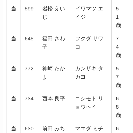
当
599
岩松 えい
イワマツ エ
5
じ
イジ
1
歳
当
645
福田 さわ
フクダ サワ
7
子
コ
4
歳
当
772
神崎 たか
カンザキ タ
5
よ
カヨ
7
歳
当
734
西本 良平
ニシモト リ
6
ョウヘイ
8
歳
当
630
前田 みち
マエダ ミチ
6