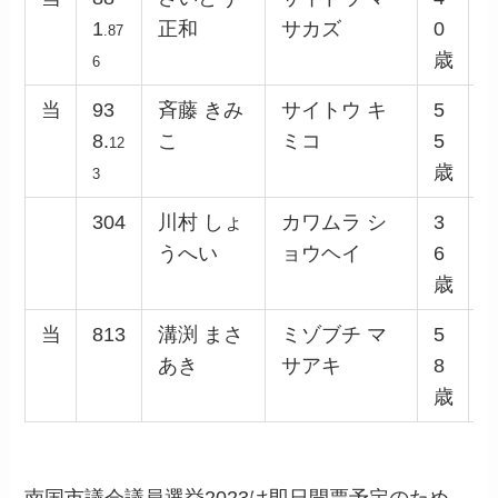
1
正和
サカズ
0
.87
歳
6
当
93
斉藤 きみ
サイトウ キ
5
8.
こ
ミコ
5
12
歳
3
304
川村 しょ
カワムラ シ
3
うへい
ョウヘイ
6
歳
当
813
溝渕 まさ
ミゾブチ マ
5
あき
サアキ
8
歳
南国市議会議員選挙2023は即日開票予定のため