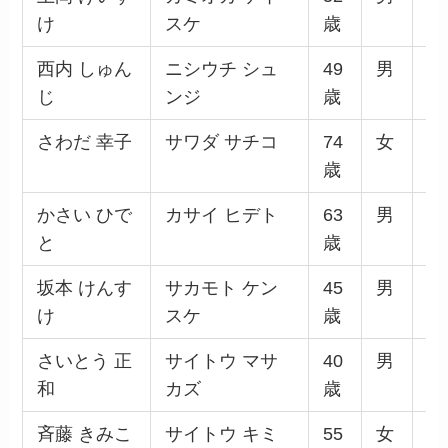
け
スケ
歳
西内 しゅん
ニシウチ シュ
49
男
無
じ
ンジ
歳
さわだ 幸子
サワダ サチコ
74
女
無
歳
かさい ひで
カサイ ヒデト
63
男
無
と
歳
坂本 けんす
サカモト ケン
45
男
無
け
スケ
歳
さいとう 正
サイトウ マサ
40
男
無
和
カズ
歳
斉藤 きみこ
サイトウ キミ
55
女
無