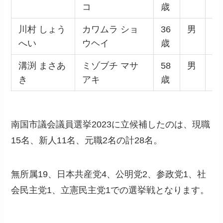
コ
歳
川村 しょう
カワムラ ショ
36
男
無
へい
ウヘイ
歳
溝渕 まさあ
ミゾブチ マサ
58
男
無
き
アキ
歳
南国市議会議員選挙2023に立候補したのは、現職
15名、新人11名、元職2名の計28名。
無所属19、日本共産党4、公明党2、参政党1、社
会民主党1、立憲民主党1での選挙戦となります。