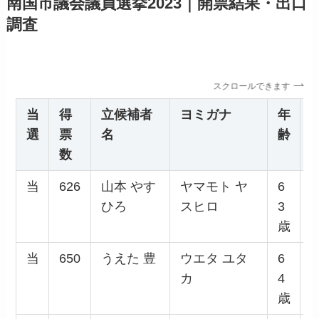
南国市議会議員選挙2023｜開票結果・出口
調査
スクロールできます
当
得
立候補者
ヨミガナ
年
選
票
名
齢
数
当
626
山本 やす
ヤマモト ヤ
6
ひろ
スヒロ
3
歳
当
650
うえた 豊
ウエタ ユタ
6
カ
4
歳