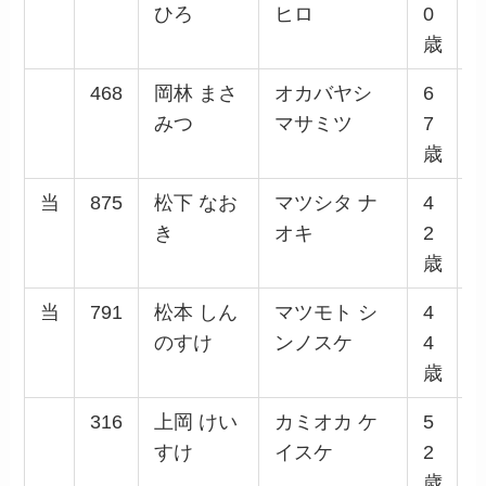
ひろ
ヒロ
0
歳
468
岡林 まさ
オカバヤシ
6
みつ
マサミツ
7
歳
当
875
松下 なお
マツシタ ナ
4
き
オキ
2
歳
当
791
松本 しん
マツモト シ
4
のすけ
ンノスケ
4
歳
316
上岡 けい
カミオカ ケ
5
すけ
イスケ
2
歳