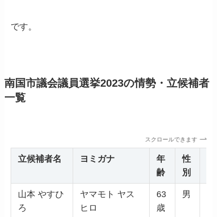
です。
南国市議会議員選挙2023の情勢・立候補者
一覧
スクロールできます
立候補者名
ヨミガナ
年
性
所
齢
別
山本 やすひ
ヤマモト ヤス
63
男
参
ろ
ヒロ
歳