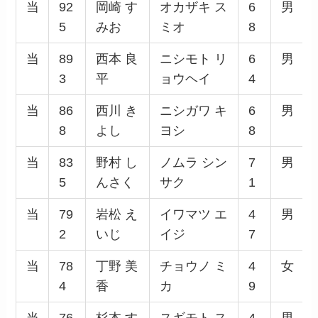
当
92
岡崎 す
オカザキ ス
6
男
5
みお
ミオ
8
当
89
西本 良
ニシモト リ
6
男
3
平
ョウヘイ
4
当
86
西川 き
ニシガワ キ
6
男
8
よし
ヨシ
8
当
83
野村 し
ノムラ シン
7
男
5
んさく
サク
1
当
79
岩松 え
イワマツ エ
4
男
2
いじ
イジ
7
当
78
丁野 美
チョウノ ミ
4
女
4
香
カ
9
当
76
杉本 す
スギモト ス
4
男