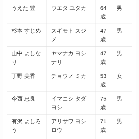
うえた 豊
ウエタ ユタカ
64
男
無
歳
杉本 すじめ
スギモト スジ
47
男
日
メ
歳
産
山中 よしな
ヤマナカ ヨシ
47
男
無
り
ナリ
歳
丁野 美香
チョウノ ミカ
53
女
無
歳
今西 忠良
イマニシ タダ
75
男
社
ヨシ
歳
主
有沢 よしろ
アリサワ ヨシ
71
男
無
う
ロウ
歳