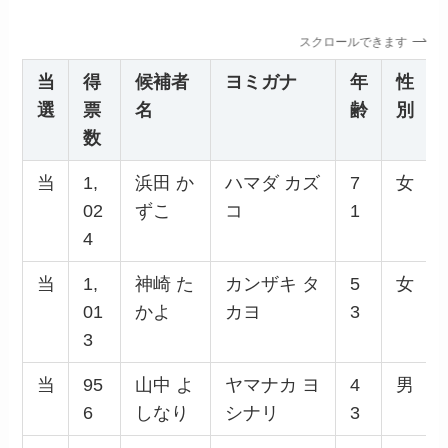
スクロールできます
当
得
候補者
ヨミガナ
年
性
選
票
名
齢
別
数
当
1,
浜田 か
ハマダ カズ
7
女
02
ずこ
コ
1
4
当
1,
神崎 た
カンザキ タ
5
女
01
かよ
カヨ
3
3
当
95
山中 よ
ヤマナカ ヨ
4
男
6
しなり
シナリ
3