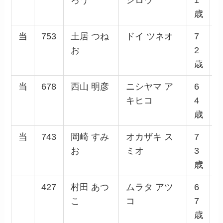
歳
当
753
土居 つね
ドイ ツネオ
7
お
2
歳
当
678
西山 明彦
ニシヤマ ア
6
キヒコ
4
歳
当
743
岡崎 すみ
オカザキ ス
7
お
ミオ
3
歳
427
村田 あつ
ムラタ アツ
6
こ
コ
7
歳