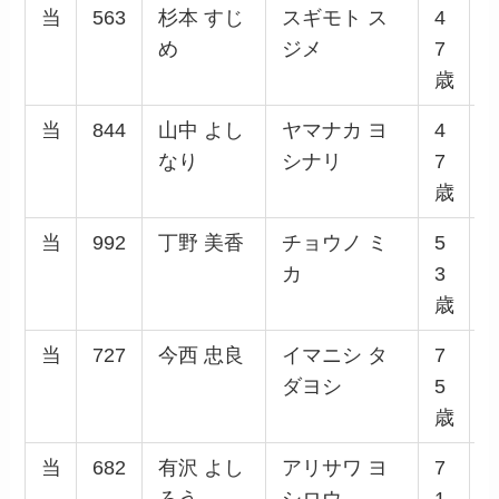
当
563
杉本 すじ
スギモト ス
4
め
ジメ
7
歳
当
844
山中 よし
ヤマナカ ヨ
4
なり
シナリ
7
歳
当
992
丁野 美香
チョウノ ミ
5
カ
3
歳
当
727
今西 忠良
イマニシ タ
7
ダヨシ
5
歳
当
682
有沢 よし
アリサワ ヨ
7
ろう
シロウ
1