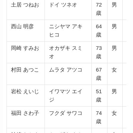
土居 つねお
ドイ ツネオ
72
男
無
歳
西山 明彦
ニシヤマ アキ
64
男
無
ヒコ
歳
岡崎 すみお
オカザキ スミ
73
男
無
オ
歳
村田 あつこ
ムラタ アツコ
67
女
日
歳
産
岩松 えいじ
イワマツ エイ
51
男
無
ジ
歳
福田 さわ子
フクダ サワコ
74
女
日
歳
産