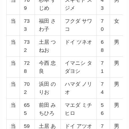
9
じめ
ジメ
3
当
73
福田 さ
フクダ サワ
7
女
3
わ子
コ
0
当
73
土居 つ
ドイ ツネオ
6
男
2
ねお
8
当
72
今西 忠
イマニシ タ
7
男
8
良
ダヨシ
1
当
70
浜田 の
ハマダ ノリ
7
男
2
りお
オ
4
当
65
前田 み
マエダ ミチ
5
男
5
ちひろ
ヒロ
6
当
59
土居 あ
ドイ アツオ
7
男