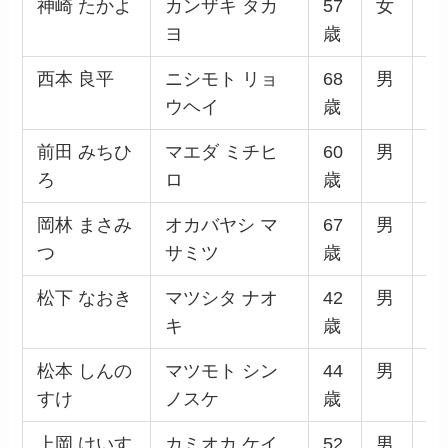
神崎 たかよ
カンザキ タカ
57
女
公
ヨ
歳
西本 良平
ニシモト リョ
68
男
無
ウヘイ
歳
前田 みちひ
マエダ ミチヒ
60
男
無
ろ
ロ
歳
岡林 まさみ
オカバヤシ マ
67
男
日
つ
サミツ
歳
産
松下 なおき
マツシタ ナオ
42
男
公
キ
歳
松本 しんの
マツモト シン
44
男
立
すけ
ノスケ
歳
主
上岡 けいす
カミオカ ケイ
52
男
無