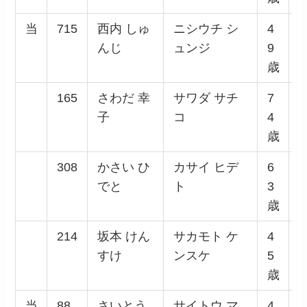
当
715
西内 しゅ
ニシウチ シ
4
んじ
ュンジ
9
歳
165
さわだ 幸
サワダ サチ
7
子
コ
4
歳
308
かさい ひ
カサイ ヒデ
6
でと
ト
3
歳
214
坂本 けん
サカモト ケ
4
すけ
ンスケ
5
歳
当
88
さいとう
サイトウ マ
4