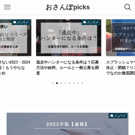
おさんぽpicks
エンタメ
エンタメ
い2023・2024
逃走中ハンターになる条件は？応募
スプラッシュマ
因！もうやらな
方法や給料、ルールと一般公募を調
休止・閉鎖？リ
とめ
査
でなのか徹底調
ニュース