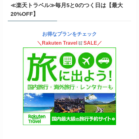
≪楽天トラベル≫毎月5と0のつく日は【最大
20%OFF】
お得なプランをチェック
＼Rakuten Travel
SALE／