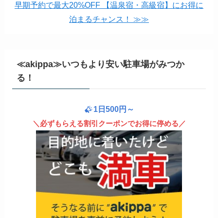
早期予約で最大20%OFF 【温泉宿・高級宿】にお得に
泊まるチャンス！ ≫≫
≪akippa≫いつもより安い駐車場がみつか
る！
1日500円～
＼必ずもらえる割引クーポンでお得に停める／