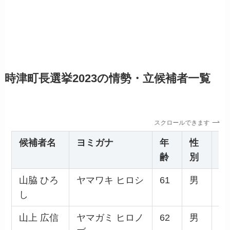
時津町長選挙2023の情勢・立候補者一覧
スクロールできます
候補者名
ヨミガナ
年
性
所
齢
別
山脇 ひろ
ヤマワキ ヒロシ
61
男
無
し
属
山上 広信
ヤマガミ ヒロノ
62
男
無