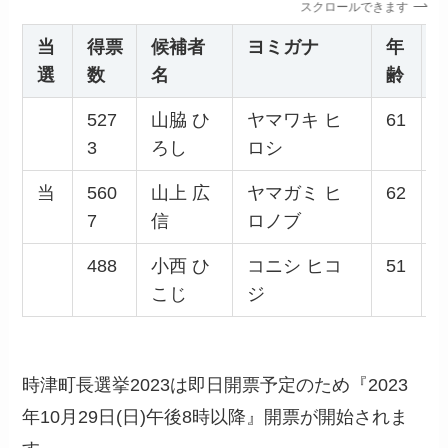
スクロールできます
当
得票
候補者
ヨミガナ
年
選
数
名
齢
527
山脇 ひ
ヤマワキ ヒ
61
3
ろし
ロシ
当
560
山上 広
ヤマガミ ヒ
62
7
信
ロノブ
488
小西 ひ
コニシ ヒコ
51
こじ
ジ
時津町長選挙2023は即日開票予定のため『2023
年10月29日(日)午後8時以降』開票が開始されま