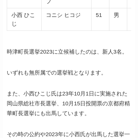
ブ
属
小西 ひこ
コニシ ヒコジ
51
男
無
じ
属
時津町長選挙2023に立候補したのは、新人3名。
いずれも無所属での選挙戦となります。
また、小西ひこじ氏は23年10月1日に実施された
岡山県総社市長選挙、10月15日投開票の京都府精
華町長選挙にも出馬しています。
その時の公約や2023年に小西氏が出馬した選挙一