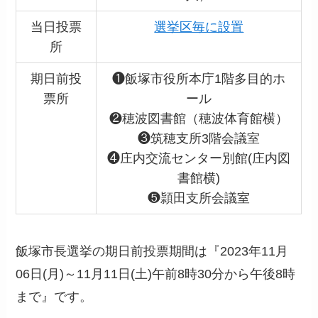
当日投票
選挙区毎に設置
所
期日前投
❶飯塚市役所本庁1階多目的ホ
票所
ール
❷穂波図書館（穂波体育館横）
❸筑穂支所3階会議室
❹庄内交流センター別館(庄内図
書館横)
❺頴田支所会議室
飯塚市長選挙の期日前投票期間は『2023年11月
06日(月)～11月11日(土)午前8時30分から午後8時
まで』です。