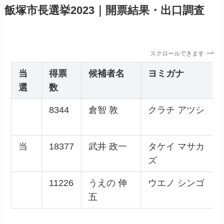
飯塚市長選挙2023｜開票結果・出口調査
スクロールできます
当
得票
候補者名
ヨミガナ
選
数
8344
倉智 敦
クラチ アツシ
当
18377
武井 政一
タケイ マサカ
ズ
11226
うえの 伸
ウエノ シンゴ
五