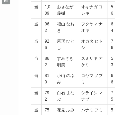
当
1,0
おきなが
オキナガ ヨ
5
09
義樹
シキ
6
当
96
福山 なお
フクヤマ ナ
6
2
き
オキ
4
当
92
尾形 ひと
オガタ ヒト
7
6
し
シ
6
当
86
すみざき
スミザキ ア
5
2
明美
ケミ
3
当
81
小山 のぶ
コヤマ ノブ
6
0
み
ミ
6
当
79
白石 まな
シライシ マ
7
2
ぶ
ナブ
5
当
75
花見 ふみ
ハナミ フミ
5