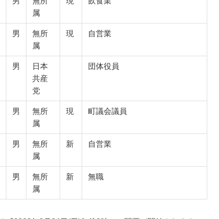
男
無所
現
飲食業
属
男
無所
現
自営業
属
男
日本
団体役員
共産
党
男
無所
現
町議会議員
属
男
無所
新
自営業
属
男
無所
新
無職
属