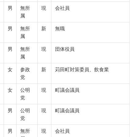
男
無所
現
会社員
属
男
無所
新
無職
属
男
無所
現
団体役員
属
女
参政
新
苅田町対策委員、飲食業
党
女
公明
現
町議会議員
党
男
公明
現
町議会議員
党
男
無所
現
会社員