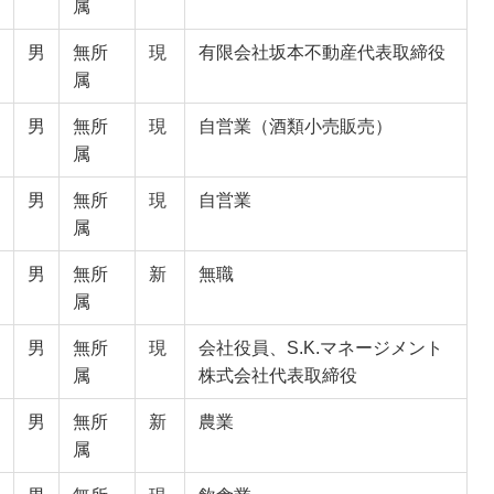
属
男
無所
現
有限会社坂本不動産代表取締役
属
男
無所
現
自営業（酒類小売販売）
属
男
無所
現
自営業
属
男
無所
新
無職
属
男
無所
現
会社役員、S.K.マネージメント
属
株式会社代表取締役
男
無所
新
農業
属