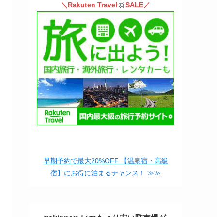
＼Rakuten Travel
SALE／
早期予約で最大20%OFF 【温泉宿・高級
宿】にお得に泊まるチャンス！ ≫≫