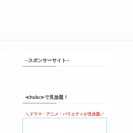
─スポンサーサイト─
≪hulu≫で見放題！
＼ドラマ・アニメ・バラエティが見放題／