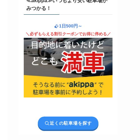
≪akippa≫いつもより安い駐車場が
みつかる！
1日500円～
＼必ずもらえる割引クーポンでお得に停める／
近くの駐車場を探す