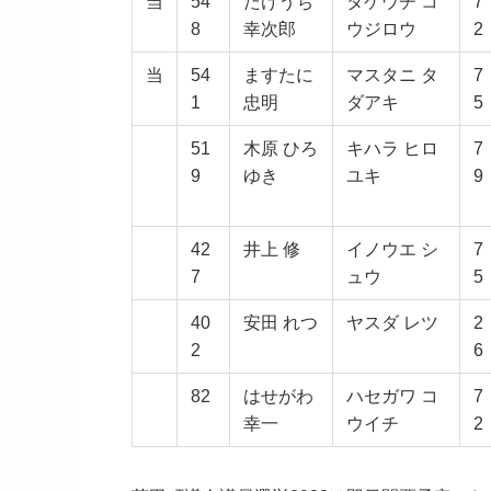
当
54
たけうち
タケウチ コ
7
8
幸次郎
ウジロウ
2
当
54
ますたに
マスタニ タ
7
1
忠明
ダアキ
5
51
木原 ひろ
キハラ ヒロ
7
9
ゆき
ユキ
9
42
井上 修
イノウエ シ
7
7
ュウ
5
40
安田 れつ
ヤスダ レツ
2
2
6
82
はせがわ
ハセガワ コ
7
幸一
ウイチ
2