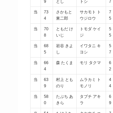
9
とし
トシ
7
当
73
さかもと
サカモト ト
7
4
東二郎
ウジロウ
5
当
70
ともだ け
トモダ ケイ
5
8
いじ
ジ
5
当
68
岩谷 きよ
イワタニ キ
5
5
し
ヨシ
7
当
66
森 たくま
モリ タクマ
6
4
2
当
63
村上 とも
ムラカミ ト
4
9
のり
モノリ
4
当
58
たぶち あ
タブチ アキ
6
0
きら
ラ
9