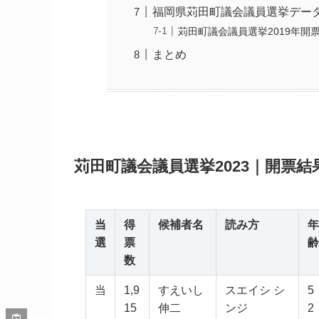
福岡県苅田町議会議員選挙データ｜2
苅田町議会議員選挙2019年開
まとめ
苅田町議会議員選挙2023｜開票
当
得
候補者名
読み方
年
選
票
齢
数
当
1,9
すえいし
スエイシ シ
5
15
伸二
ンジ
2