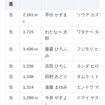
選
当
2,161
早出 かずま
ソウデ カズマ
.95
6
当
1,715
わたなべ 太
ワタナベ タロ
郎
当
1,436
藤森 ひろふ
フジモリ ヒロ
.64
み
当
1,338
吉田 ひろし
ヨシダ ヒロシ
当
1,338
田村 みどり
タムラ ミドリ
当
1,314
遠藤 まゆみ
エンドウ マユ
当
1,299
今井 やすよ
イマイ ヤスヨ
.24
し