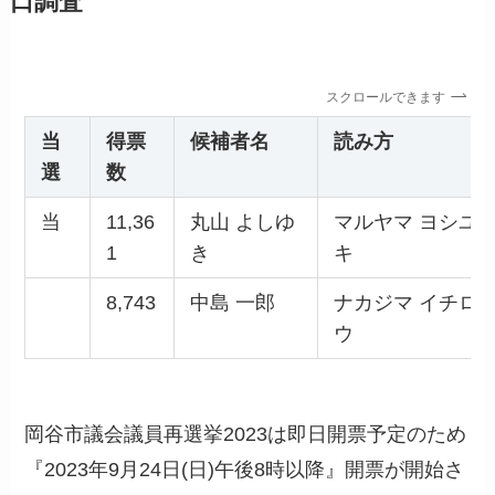
口調査
スクロールできます
当
得票
候補者名
読み方
選
数
当
11,36
丸山 よしゆ
マルヤマ ヨシユ
1
き
キ
8,743
中島 一郎
ナカジマ イチロ
ウ
岡谷市議会議員再選挙2023は即日開票予定のため
『2023年9月24日(日)午後8時以降』開票が開始さ