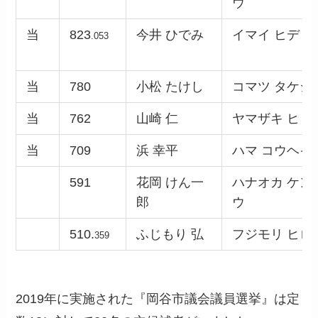
ウ
当
823
今井 ひでみ
イマイ ヒデミ
.053
当
780
小松 たけし
コマツ タケシ
当
762
山崎 仁
ヤマザキ ヒト
当
709
浜 幸平
ハマ コウヘイ
591
花岡 けん一
ハナオカ ケン
郎
ウ
510.
ふじもり 弘
フジモリ ヒロ
359
2019年に実施された『岡谷市議会議員選挙』は定