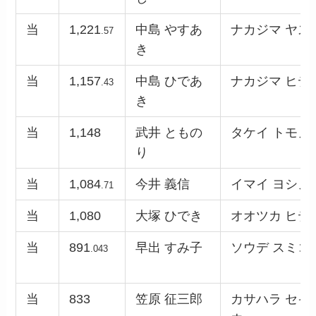
当
1,221
中島 やすあ
ナカジマ ヤス
.57
き
当
1,157
中島 ひであ
ナカジマ ヒデ
.43
き
当
1,148
武井 ともの
タケイ トモノ
り
当
1,084
今井 義信
イマイ ヨシノ
.71
当
1,080
大塚 ひでき
オオツカ ヒデ
当
891
早出 すみ子
ソウデ スミコ
.043
当
833
笠原 征三郎
カサハラ セイ