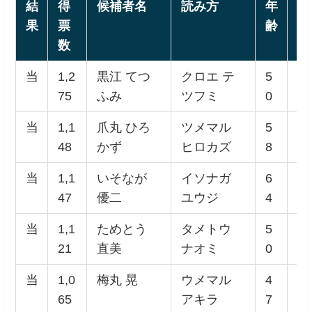
結
得
候補者名
読み方
年
性
果
票
齢
別
数
当
1,2
黒江 てつ
クロエ テ
5
男
75
ふみ
ツフミ
0
当
1,1
爪丸 ひろ
ツメマル
5
男
48
かず
ヒロカズ
8
当
1,1
いそなが
イソナガ
6
男
47
優二
ユウジ
4
当
1,1
ためとう
タメトウ
5
女
21
直美
ナオミ
0
当
1,0
梅丸 晃
ウメマル
4
男
65
アキラ
7