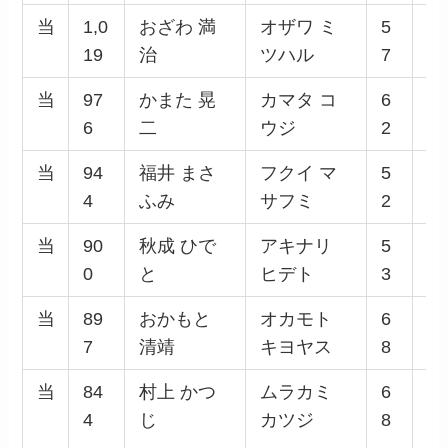
当
1,0
おざわ 満
オザワ ミ
5
男
19
治
ツハル
7
当
97
かまた 晃
カマタ コ
6
男
6
二
ウジ
2
当
94
福井 まさ
フクイ マ
5
男
4
ふみ
サフミ
2
当
90
秋成 ひで
アキナリ
5
男
0
と
ヒデト
3
当
89
おかもと
オカモト
6
男
7
清靖
キヨヤス
8
当
84
村上 かつ
ムラカミ
6
男
4
じ
カツジ
8