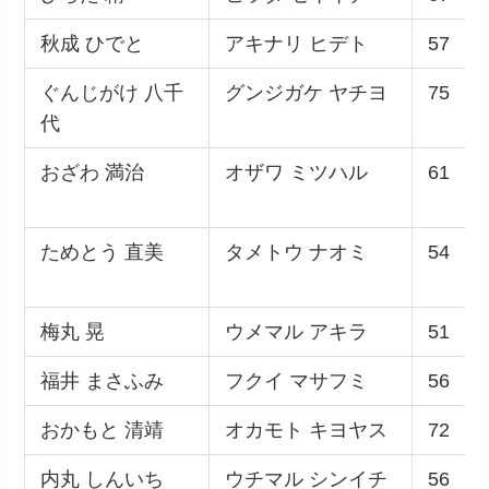
秋成 ひでと
アキナリ ヒデト
57
ぐんじがけ 八千
グンジガケ ヤチヨ
75
代
おざわ 満治
オザワ ミツハル
61
ためとう 直美
タメトウ ナオミ
54
梅丸 晃
ウメマル アキラ
51
福井 まさふみ
フクイ マサフミ
56
おかもと 清靖
オカモト キヨヤス
72
内丸 しんいち
ウチマル シンイチ
56