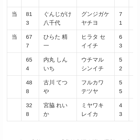
当
81
ぐんじがけ
グンジガケ
7
女
3
八千代
ヤチヨ
1
当
67
ひらた 精
ヒラタ セ
6
男
7
一
イイチ
3
65
内丸 しん
ウチマル
5
男
4
いち
シンイチ
2
48
古川 てつ
フルカワ
5
男
8
や
テツヤ
5
32
宮脇 れい
ミヤワキ
4
女
8
か
レイカ
3