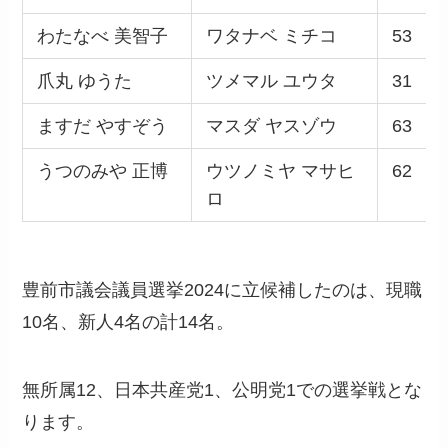
わたなべ 美智子
ワタナベ ミチコ
53
爪丸 ゆうた
ツメマル ユウタ
31
ますだ やすぞう
マスダ ヤスゾウ
63
うつのみや 正博
ウツノミヤ マサヒ
62
ロ
豊前市議会議員選挙2024に立候補したのは、現職
10名、新人4名の計14名。
無所属12、日本共産党1、公明党1での選挙戦とな
ります。