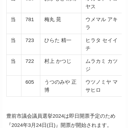
ヤス
当
781
梅丸 晃
ウメマル アキ
ラ
当
723
ひらた 精一
ヒラタ セイイ
チ
当
722
村上 かつじ
ムラカミ カツ
ジ
605
うつのみや 正
ウツノミヤ マ
博
サヒロ
豊前市議会議員選挙2024は即日開票予定のため
『2024年3月24日(日)』開票が開始されます。