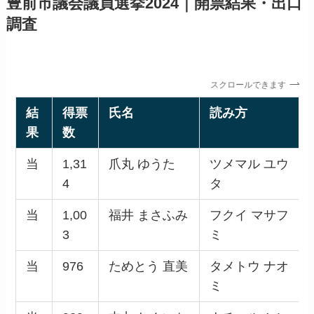
豊前市議会議員選挙2024｜開票結果・出口
調査
スクロールできます
結
得票
氏名
読み方
果
数
当
1,31
爪丸 ゆうた
ツメマル ユウ
4
タ
当
1,00
福井 まさふみ
フクイ マサフ
3
ミ
当
976
ためとう 直美
タメトウ ナオ
ミ