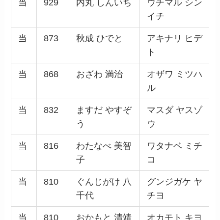
当
929
内丸 しんいち
ウチマル シン
イチ
当
873
秋成 ひでと
アキナリ ヒデ
ト
当
868
おざわ 満治
オザワ ミツハ
ル
当
832
ますだ やすぞ
マスダ ヤスゾ
う
ウ
当
816
わたなべ 美智
ワタナベ ミチ
子
コ
当
810
ぐんじがけ 八
グンジガケ ヤ
千代
チヨ
当
810
おかもと 清靖
オカモト キヨ