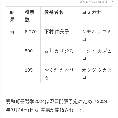
スクロールできます
結
得票
候補者名
ヨミガナ
果
数
当
8,070
下村 由美子
シモムラ ユミ
コ
500
西井 かずひろ
ニシイ カズヒ
ロ
105
おくだ たかひ
オクダ タカヒ
ろ
ロ
明和町長選挙2024は即日開票予定のため『2024
年3月24日(日)』開票が開始されます。