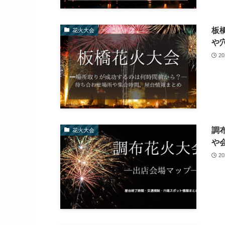
板
花火大会
や
2
調
花火大会
や
2