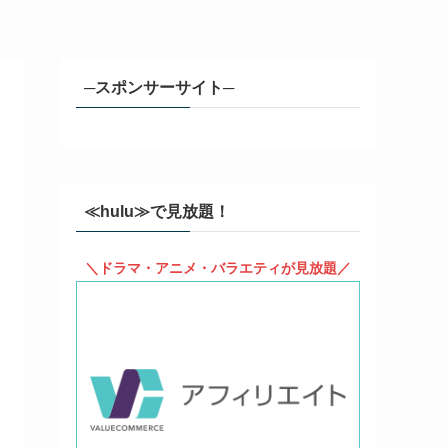
─スポンサーサイト─
≪hulu≫で見放題！
＼ドラマ・アニメ・バラエティが見放題／