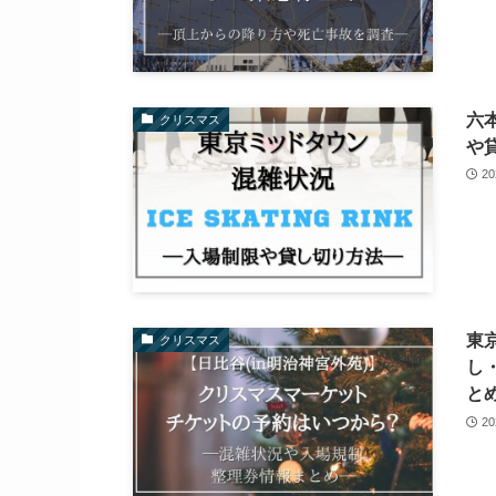
六
クリスマス
や
2
東
クリスマス
し
と
2