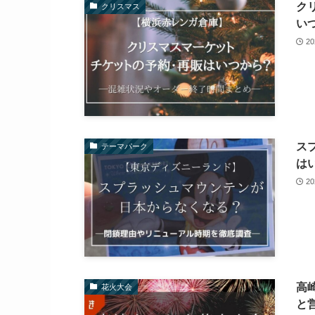
ク
クリスマス
い
2
ス
テーマパーク
は
2
高
花火大会
と