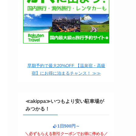
早期予約で最大20%OFF 【温泉宿・高級
宿】にお得に泊まるチャンス！ ≫≫
≪akippa≫いつもより安い駐車場が
みつかる！
1日500円～
＼必ずもらえる割引クーポンでお得に停める／