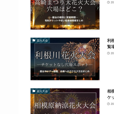
2
利
花火大会
覧
2
相
花火大会
ケ
2