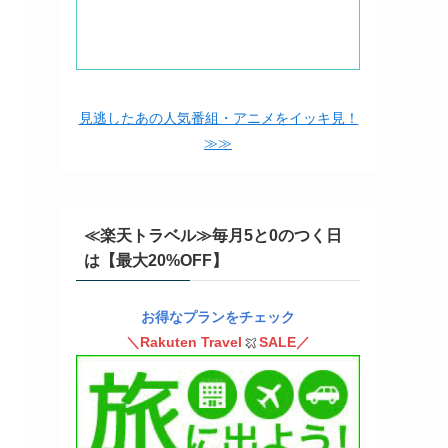
見逃したあの人気番組・アニメをイッキ見！
≫≫
≪楽天トラベル≫毎月5と0のつく日
は【最大20%OFF】
お得なプランをチェック
＼Rakuten Travel
SALE／